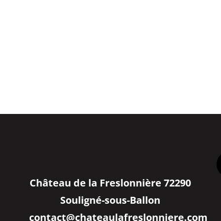
Château de la Freslonnière 72290
Souligné-sous-Ballon
contact@chateaulafreslonniere.com